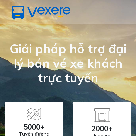
Giải pháp hỗ trợ đại
lý bán vé xe khách
trực tuyến
5000+
2000+
Tuyến đường
Nhà xe