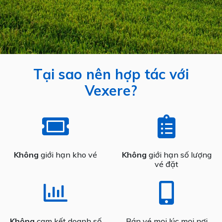
Tại sao nên hợp tác với
Vexere?
Không
giới hạn kho vé
Không
giới hạn số lượng
vé đặt
Không
cam kết doanh số
Bán vé mọi lúc mọi nơi